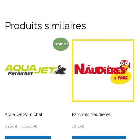
Produits similaires
Promo !
Aqua Jet Pornichet
Parc des Naudières
23,00
€
–
470,00
€
16,50
€