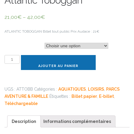
Atlantic Toboggan
21,00
€
–
42,00
€
ATLANTIC TOBOGGAN
Billet tout public
Prix Audace : 21€
Type de billet
quantité
de
AJOUTER AU PANIER
Atlantic
Toboggan
UGS :
ATTOBB
Catégories :
AQUATIQUES
,
LOISIRS
,
PARCS
AVENTURE & FAMILLE
Étiquettes :
Billet papier
,
E-billet
,
Téléchargeable
Description
Informations complémentaires