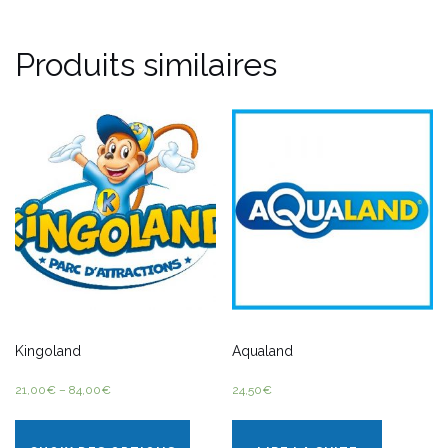
Produits similaires
Kingoland
Aqualand
21,00
€
–
84,00
€
24,50
€