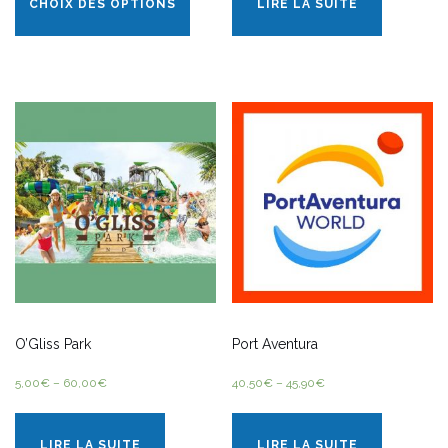
CHOIX DES OPTIONS
LIRE LA SUITE
O’Gliss Park
Port Aventura
5,00
€
–
60,00
€
40,50
€
–
45,90
€
LIRE LA SUITE
LIRE LA SUITE