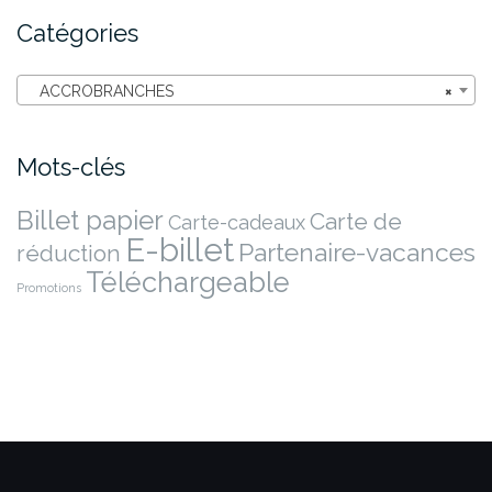
Catégories
ACCROBRANCHES
×
Mots-clés
Billet papier
Carte de
Carte-cadeaux
E-billet
Partenaire-vacances
réduction
Téléchargeable
Promotions