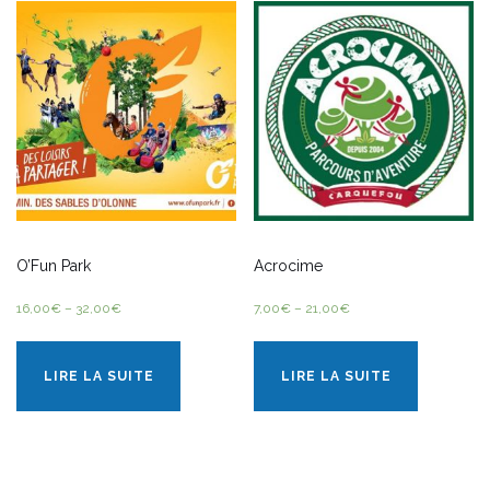
O’Fun Park
Acrocime
16,00
€
–
32,00
€
7,00
€
–
21,00
€
LIRE LA SUITE
LIRE LA SUITE