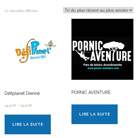
10 résultats affichés
PORNIC AVENTURE
Défiplanet Dienné
14,50
€
–
19,50
€
LIRE LA SUITE
LIRE LA SUITE