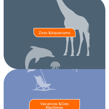
Zoos &
Aquariums
Vacances &
Cies
Maritimes