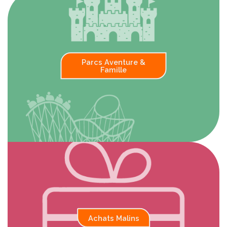
Parcs Aventure
&
Famille
Achats Malins