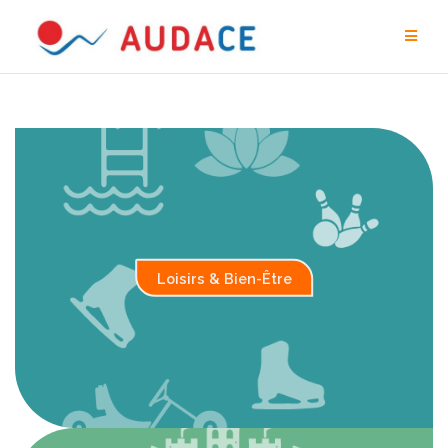
Aller
au
contenu
Loisirs &
Bien-Être