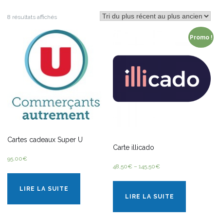
8 résultats affichés
Promo !
Cartes cadeaux Super U
Carte illicado
95,00
€
48,50
€
–
145,50
€
LIRE LA SUITE
LIRE LA SUITE