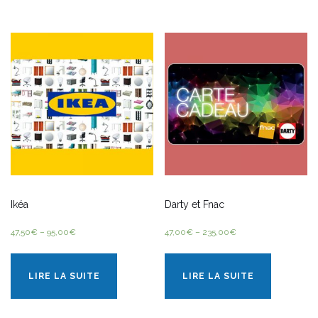
Ikéa
Darty et Fnac
47,50
€
–
95,00
€
47,00
€
–
235,00
€
LIRE LA SUITE
LIRE LA SUITE