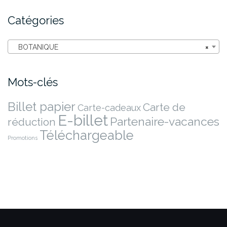
Catégories
BOTANIQUE
×
Mots-clés
Billet papier
Carte de
Carte-cadeaux
E-billet
Partenaire-vacances
réduction
Téléchargeable
Promotions