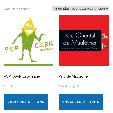
9 résultats affichés
POP CORN Labyrinthe
Parc de Maulévrier
8,00
€
8,00
€
–
9,50
€
CHOIX DES OPTIONS
CHOIX DES OPTIONS