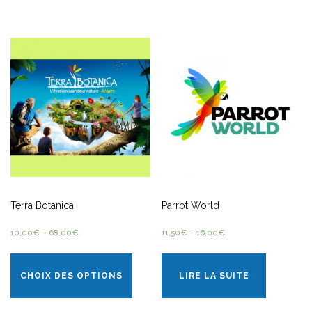
Terra Botanica
Parrot World
10,00
€
–
68,00
€
11,50
€
–
16,00
€
CHOIX DES OPTIONS
LIRE LA SUITE