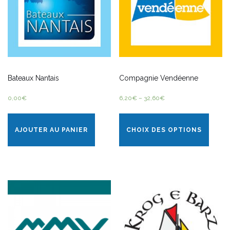
Bateaux Nantais
Compagnie Vendéenne
0,00
€
6,20
€
–
32,60
€
AJOUTER AU PANIER
CHOIX DES OPTIONS