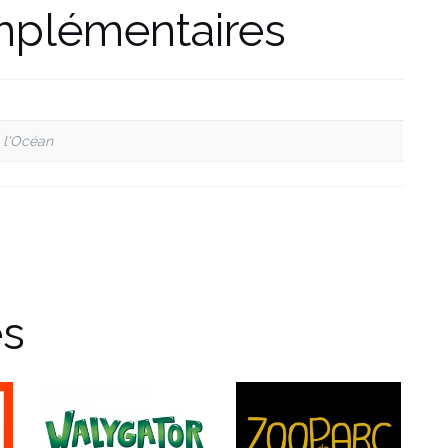
mplémentaires
 l'Océan
es