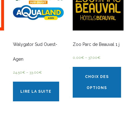
Walygator Sud Ouest-
Zoo Parc de Beauval 1 j
0,00
€
–
37,00
€
Agen
24,50
€
–
33,00
€
CHOIX DES
OPTIONS
LIRE LA SUITE