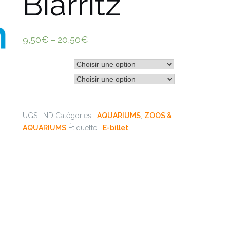
Biarritz
9,50
€
–
20,50
€
Âge du visiteur
Formule
UGS :
ND
Catégories :
AQUARIUMS
,
ZOOS &
AQUARIUMS
Étiquette :
E-billet