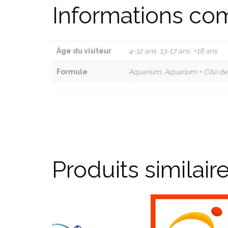
Informations co
Âge du visiteur
4-12 ans, 13-17 ans, +18 ans
Formule
Aquarium, Aquarium + Cité de
Produits similair