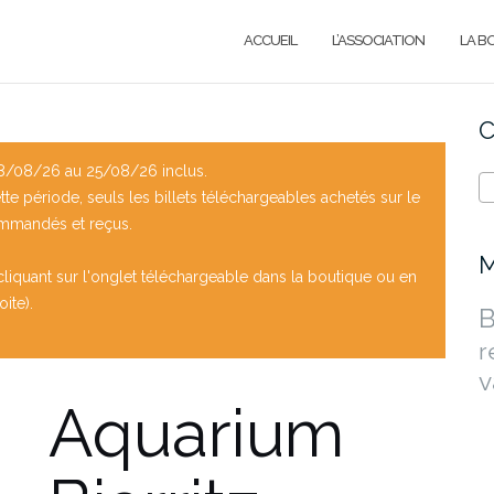
ACCUEIL
L’ASSOCIATION
LA B
C
/08/26 au 25/08/26 inclus.
e période, seuls les billets téléchargeables achetés sur le
ommandés et reçus.
M
liquant sur l'onglet téléchargeable dans la boutique ou en
ite).
B
r
v
Aquarium