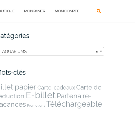
OUTIQUE
MON PANIER
MON COMPTE
atégories
AQUARIUMS
×
ots-clés
illet papier
Carte de
Carte-cadeaux
E-billet
Partenaire-
éduction
Téléchargeable
acances
Promotions