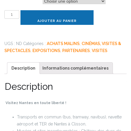
âge
quantité
de
AJOUTER AU PANIER
Pass
Nantes
24h
UGS :
ND
Catégories :
ACHATS MALINS
,
CINÉMAS, VISITES &
48h
SPECTACLES
,
EXPOSITIONS
,
PARTENAIRES
,
VISITES
72h
Description
Informations complémentaires
Description
Visitez Nantes en toute liberté !
Transports en commun (bus, tramway, navibus), navette
aéroport et TER de Nantes à Clisson,