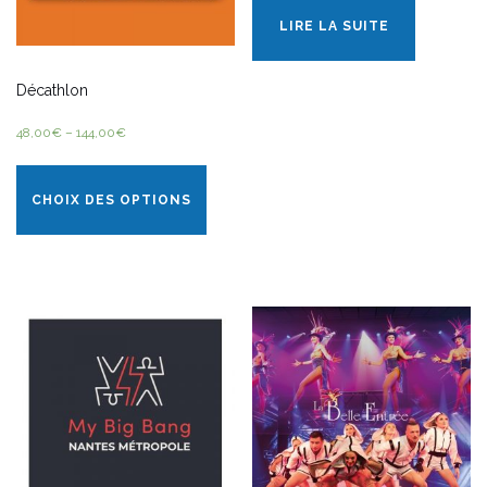
LIRE LA SUITE
Décathlon
48,00
€
–
144,00
€
CHOIX DES OPTIONS