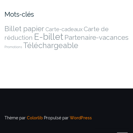
Mots-clés
Billet papier
Carte de
Carte-cadeaux
E-billet
Partenaire-vacances
réduction
Téléchargeable
Promotions
Thème par
Colorlib
Propulsé par
WordPress