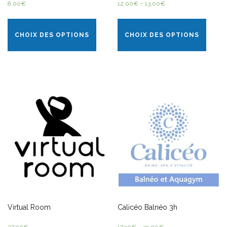
8,00
€
12,00
€
–
13,00
€
CHOIX DES OPTIONS
CHOIX DES OPTIONS
Virtual Room
Calicéo Balnéo 3h
27,00
€
17,50
€
–
35,00
€