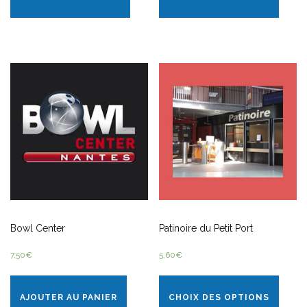
Bowl Center
Patinoire du Petit Port
7,50
€
5,60
€
AJOUTER AU PANIER
CHOIX DES OPTIONS