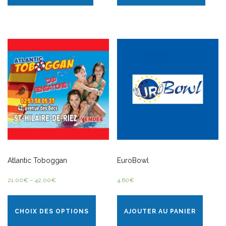
Atlantic Toboggan
EuroBowl
21,00
€
–
42,00
€
4,60
€
CHOIX DES OPTIONS
AJOUTER AU PANIER