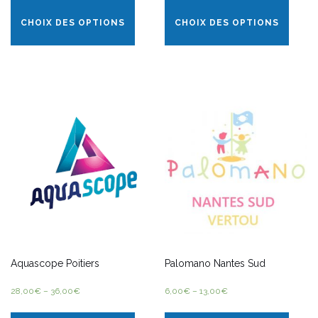
CHOIX DES OPTIONS
CHOIX DES OPTIONS
Aquascope Poitiers
Palomano Nantes Sud
28,00
€
–
36,00
€
6,00
€
–
13,00
€