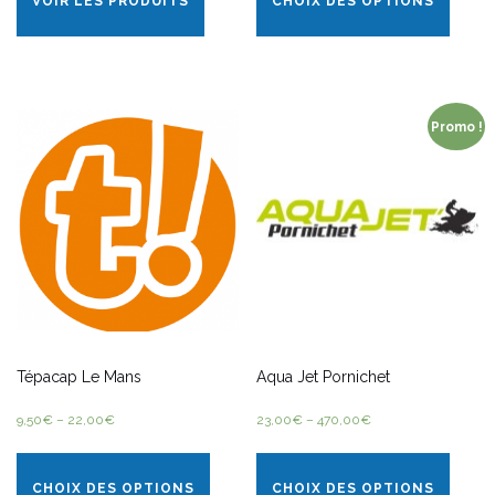
VOIR LES PRODUITS
CHOIX DES OPTIONS
Promo !
Tépacap Le Mans
Aqua Jet Pornichet
9,50
€
–
22,00
€
23,00
€
–
470,00
€
CHOIX DES OPTIONS
CHOIX DES OPTIONS