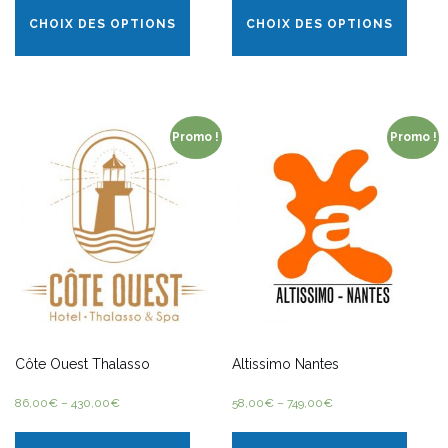
CHOIX DES OPTIONS
CHOIX DES OPTIONS
Promo !
Promo !
Côte Ouest Thalasso
Altissimo Nantes
86,00
€
–
430,00
€
58,00
€
–
749,00
€