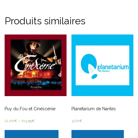
Produits similaires
Puy du Fou et Cinéscénie
Planétarium de Nantes
12,00
€
–
103,55
€
3,00
€