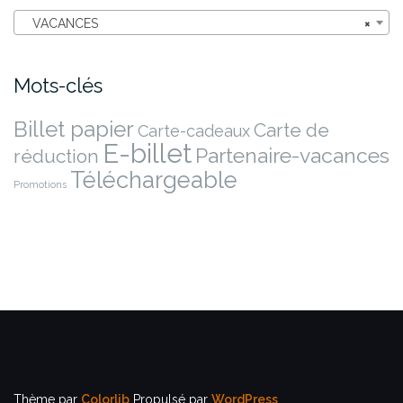
VACANCES
×
Mots-clés
Billet papier
Carte de
Carte-cadeaux
E-billet
Partenaire-vacances
réduction
Téléchargeable
Promotions
Thème par
Colorlib
Propulsé par
WordPress