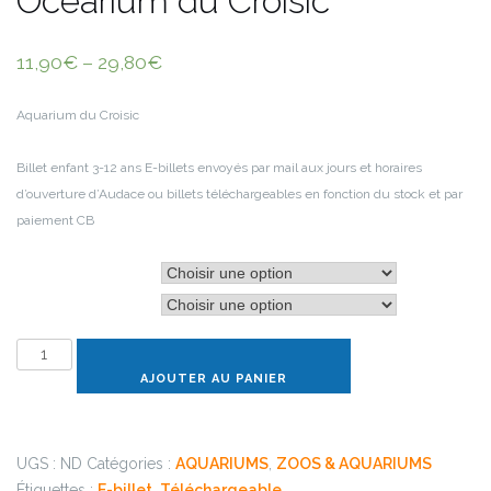
Océarium du Croisic
11,90
€
–
29,80
€
Aquarium du Croisic
Billet enfant 3-12 ans
E-billets envoyés par mail aux jours et horaires
d’ouverture d’Audace ou billets téléchargeables en fonction du stock et par
paiement CB
Type de billets
Âge du visiteur
quantité
de
AJOUTER AU PANIER
Océarium
du
Croisic
UGS :
ND
Catégories :
AQUARIUMS
,
ZOOS & AQUARIUMS
Étiquettes :
E-billet
,
Téléchargeable