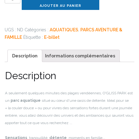
de
AJOUTER AU PANIER
O'Gliss
Park
UGS :
ND
Catégories :
AQUATIQUES
,
PARCS AVENTURE &
FAMILLE
Étiquette :
E-billet
Description
Informations complémentaires
Description
A seulement quelques minutes des plages vendéennes, O'GLISS PARK est
un
parc aquatique
situé au cœur d'une oasis de détente. Idéal pour se
« la couler douce » ou pour vivres des sensations fortes durant une journée
entière, vous allez découvrir des univers et des ambiances qui sauront vous
apporter tout ce que vous recherchez ...
Sensations
, tranquillité,
détente
, moments en famille...