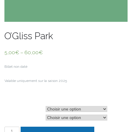
O’Gliss Park
5,00
€
–
60,00
€
Billet non daté
Valable uniquement sur la saison 2025
Type de billets
Âge du visiteur
quantité