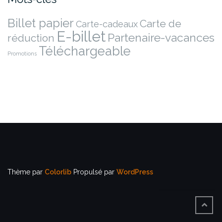
Billet papier
Carte de
Carte-cadeaux
E-billet
Partenaire-vacances
réduction
Téléchargeable
Promotions
Thème par
Colorlib
Propulsé par
WordPress