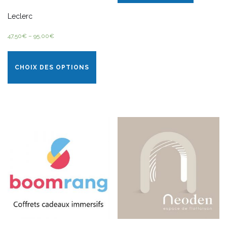
Leclerc
47,50
€
–
95,00
€
CHOIX DES OPTIONS