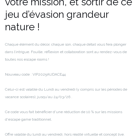
votre mission, et sortir de ce
jeu d’évasion grandeur
nature !
Chaque élément du décor, chaque son, chaque détail vous fera plonger
dans l’intrigue. Fouille, réflexion et collaboration sont au rendez-vous de
toutes nos escape rooms !
Nouveau code : VIP2025AUDACE44
Celui-ci est valable du Lundi au vendredi (y compris sur les périodes de
vacance scolaires), jusqu'au 24/03/26 .
Ce code vous fait bénéficier d'une réduction de 10 % sur les missions
d'escape game traditionnel.
Offre valable du lundi au vendredi, hors réalité virtuelle et concept live.