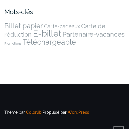
Mots-clés
Billet papier
Carte de
Carte-cadeaux
E-billet
Partenaire-vacances
réduction
Téléchargeable
Promotions
Thème par
Colorlib
Propulsé par
WordPress