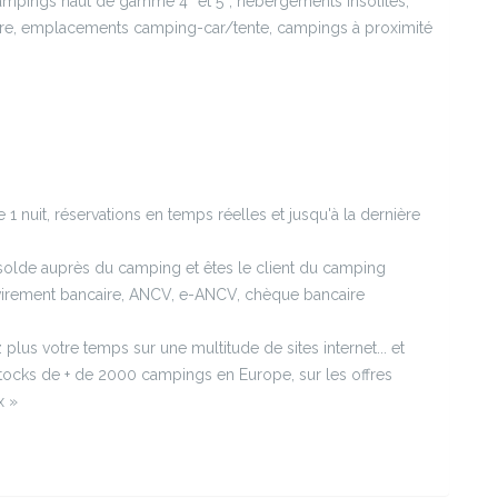
ampings haut de gamme 4* et 5*, hébergements insolites,
ure, emplacements camping-car/tente, campings à proximité
e 1 nuit, réservations en temps réelles et jusqu'à la dernière
solde auprès du camping et êtes le client du camping
virement bancaire, ANCV, e-ANCV, chèque bancaire
 plus votre temps sur une multitude de sites internet... et
 stocks de + de 2000 campings en Europe, sur les offres
x »