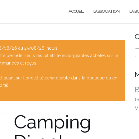
ACCUEIL
L’ASSOCIATION
LA B
C
/08/26 au 25/08/26 inclus.
e période, seuls les billets téléchargeables achetés sur le
ommandés et reçus.
M
liquant sur l'onglet téléchargeable dans la boutique ou en
ite).
B
r
v
Camping