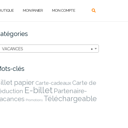
OUTIQUE
MON PANIER
MON COMPTE
atégories
VACANCES
×
ots-clés
illet papier
Carte de
Carte-cadeaux
E-billet
Partenaire-
éduction
Téléchargeable
acances
Promotions