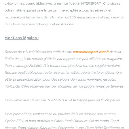
d’économies, cumulables avec la remise fidélité INTERSPORT ! Choisissez
votre matériel parmi une large gamme adaptée à tous les niveaux et
récupérez-le facilement dans l’un de nos 280 magasins en station, présents
dans tous les massifs français et en Andorre.
Mentions légales :
Remise de 11% valable sur les tarifs du site
www.intersport-rent.fr
dans la
limite de 55% de remise globale, par rapport aux prix affichés en magasins
(hors avantage Fidélité). Prix tenant compte de la remise supplémentaire.
Remise applicable pour toute réservation effectuée entre le 05 décembre
et le 14 décembre 2025, pour des séjours de 5 jours minimum jusqu'au
30/04/26. Offre réservée aux bénéficiaires de nos programmes partenaires.
Cumulable avec la remise TEAM INTERSPORT appliquée en fin de panier.
Hors promotions, ventes flash ou privées, frais de dossier, assurances,
Option ZEN, et hors matériel suivant : Pack Platinum, Ski de rando, Fond
classic, Fond skating, Raquettes, Poussette, Luge, Porte bébé Trottinette et