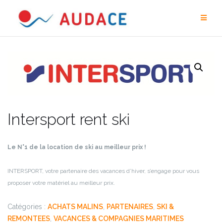
Aller
au
contenu
Intersport rent ski
Le N°1 de la location de ski au meilleur prix !
INTERSPORT, votre partenaire des vacances d’hiver, s’engage pour vous
proposer votre matériel au meilleur prix.
Catégories :
ACHATS MALINS
,
PARTENAIRES
,
SKI &
REMONTEES
,
VACANCES & COMPAGNIES MARITIMES