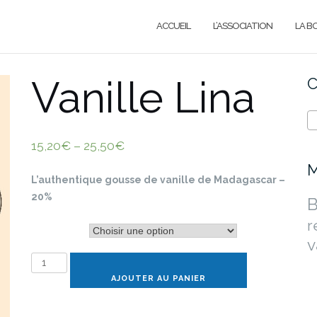
ACCUEIL
L’ASSOCIATION
LA B
Vanille Lina
C
15,20
€
–
25,50
€
M
L’authentique gousse de vanille de Madagascar –
20%
B
r
nombre
v
quantité
de
AJOUTER AU PANIER
Vanille
Lina