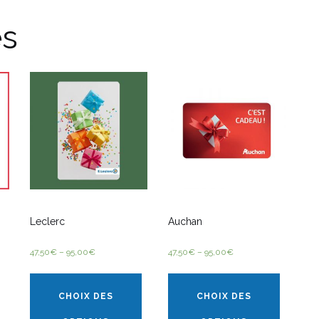
es
Leclerc
Auchan
47,50
€
–
95,00
€
47,50
€
–
95,00
€
CHOIX DES
CHOIX DES