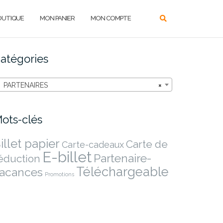
OUTIQUE
MON PANIER
MON COMPTE
atégories
PARTENAIRES
×
ots-clés
illet papier
Carte de
Carte-cadeaux
E-billet
Partenaire-
éduction
Téléchargeable
acances
Promotions