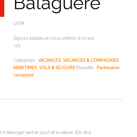
Balaguère
UCPA
Séjours adultes et colos enfants 6-17 ans
-5%
Catégories :
VACANCES
,
VACANCES & COMPAGNIES
MARITIMES
,
VOLS & SÉJOURS
Étiquette :
Partenaire-
vacances
’étranger liant le sport et la nature. (De 18 à