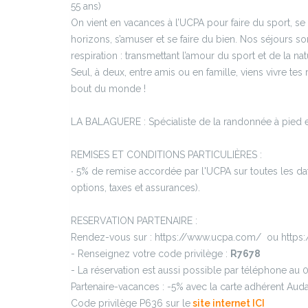
55 ans)
On vient en vacances à l’UCPA pour faire du sport, s
horizons, s’amuser et se faire du bien. Nos séjours 
respiration : transmettant l’amour du sport et de la nat
Seul, à deux, entre amis ou en famille, viens vivre te
bout du monde !
LA BALAGUERE : Spécialiste de la randonnée à pied et 
REMISES ET CONDITIONS PARTICULIÈRES :
∙ 5% de remise accordée par l'UCPA sur toutes les dat
options, taxes et assurances).
RESERVATION PARTENAIRE :
Rendez-vous sur : https://www.ucpa.com/ ou https:/
- Renseignez votre code privilège :
R7678
- La réservation est aussi possible par téléphone a
Partenaire-vacances : -5% avec la carte adhérent Aud
Code privilège P636 sur le
site internet ICI