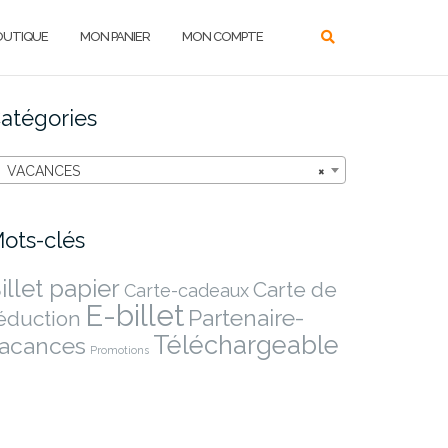
OUTIQUE
MON PANIER
MON COMPTE
atégories
VACANCES
×
ots-clés
illet papier
Carte de
Carte-cadeaux
E-billet
Partenaire-
éduction
Téléchargeable
acances
Promotions