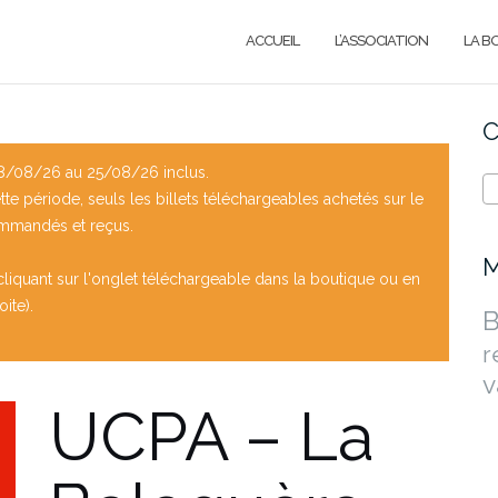
ACCUEIL
L’ASSOCIATION
LA B
C
/08/26 au 25/08/26 inclus.
e période, seuls les billets téléchargeables achetés sur le
ommandés et reçus.
M
liquant sur l'onglet téléchargeable dans la boutique ou en
ite).
B
r
v
UCPA – La