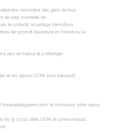
e détendre, rencontrer des gens de tous
sont de vrais moments de
ure, le collectif, le partage d’émotions…
s rêves de sport et d’aventure en France ou au
à vélo en France et à l’étranger.
es et les séjours UCPA (hors transport,
/www.labalaguere.com/ et choisissez votre séjour.
u 09 69 39 03 92, dites UCPA et communiquez
ace